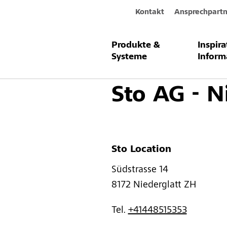
Kontakt
Ansprechpartn
Produkte &
Inspir
Zurück
Systeme
Inform
Sto AG - N
Sto Location
Südstrasse 14 
8172 
Niederglatt ZH
Tel. 
+41448515353