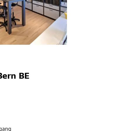
Bern BE
dgang