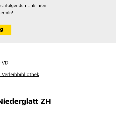
achfolgenden Link Ihren
termin!
ng
y VD
 Verleihbibliothek
iederglatt ZH