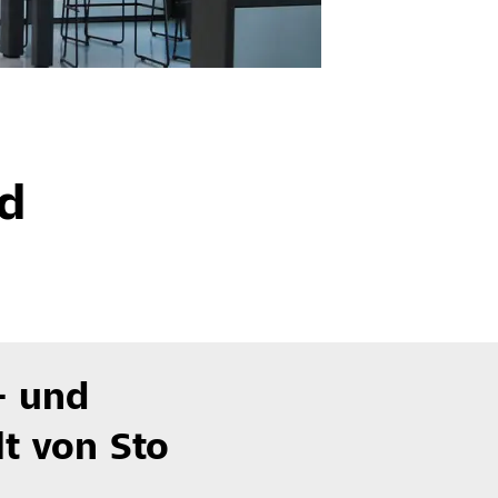
d
- und
lt von Sto