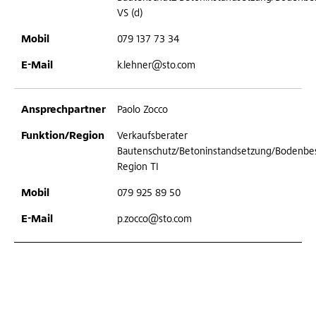
VS (d)
079 137 73 34
k.lehner@sto.com
Paolo Zocco
Verkaufsberater
Bautenschutz/Betoninstandsetzung/Bodenbe
Region TI
079 925 89 50
p.zocco@sto.com