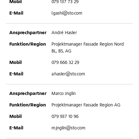
079 137 73 29
l.gashi@sto.com
André Hasler
Projektmanager Fassade Region Nord
BL, BS, AG
079 666 32 29
a.hasler@sto.com
Marco Jnglin
Projektmanager Fassade Region AG
079 937 10 96
m.jnglin@sto.com