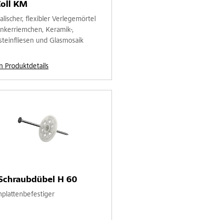
Coll KM
lischer, flexibler Verlegemörtel
linkerriemchen, Keramik-,
steinfliesen und Glasmosaik
n Produktdetails
Schraubdübel H 60
lattenbefestiger