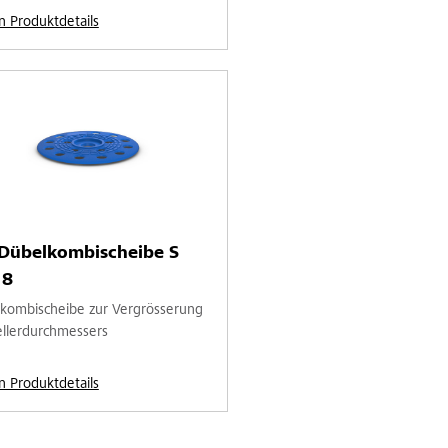
n Produktdetails
-Dübelkombischeibe S
 8
kombischeibe zur Vergrösserung
ellerdurchmessers
n Produktdetails