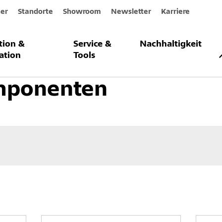
er
Standorte
Showroom
Newsletter
Karriere
ation &
Service &
Nachhaltigkeit
ärmedämm-Verbundsysteme
Systemkomponenten
ation
Tools
mponenten