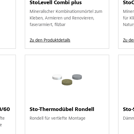
StoLevell Combi plus
Sto
Mineralischer Kombinationsmörtel zum
Minera
Kleben, Armieren und Renovieren,
für K
faserarmiert, filzbar
Natur
Zu den Produktdetails
Zu de
8/60
Sto-Thermodübel Rondell
Sto-
fte
Rondell für vertiefte Montage
Dämmp
e