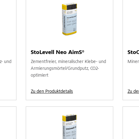
StoLevell Neo AimS®
StoC
z- und
Zementfreier, mineralischer Klebe- und
Miner
d
Armierungsmörtel/Grundputz, CO2-
optimiert
Zu den Produktdetails
Zu de