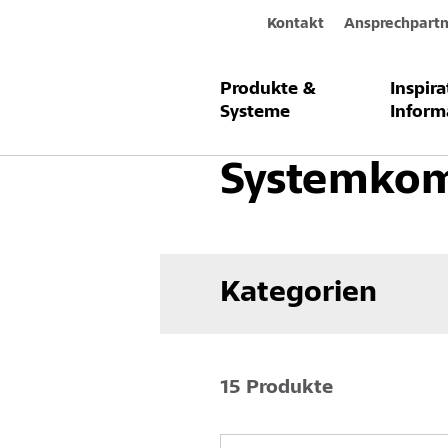
Kontakt
Ansprechpartn
Produkte &
Inspir
Produkte & Systeme
Fassade
W
Systeme
Inform
Systemko
Kategorien
15 Produkte