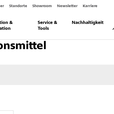
er
Standorte
Showroom
Newsletter
Karriere
ation &
Service &
Nachhaltigkeit
assadenbeschichtungen
Desinfektionsmittel
ation
Tools
onsmittel