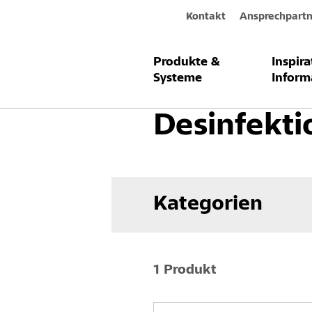
Kontakt
Ansprechpartn
Produkte &
Inspir
Produkte & Systeme
Fassade
F
Systeme
Inform
Desinfekti
Kategorien
1 Produkt