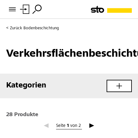
Zurück
Bodenbeschichtung
Verkehrsflächenbeschich
Kategorien
28 Produkte
Seite 1
Seite
1
von
2