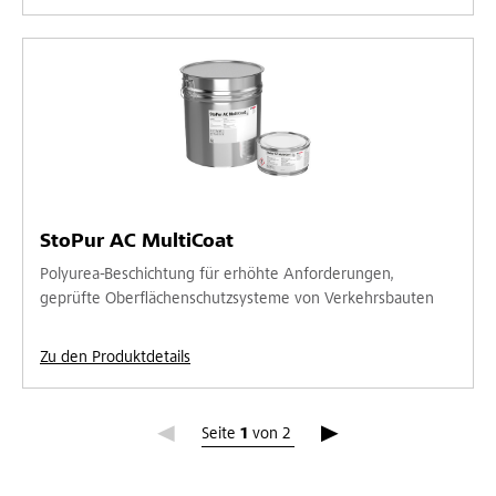
StoPur AC MultiCoat
Polyurea-Beschichtung für erhöhte Anforderungen,
geprüfte Oberflächenschutzsysteme von Verkehrsbauten
Zu den Produktdetails
Seite 1
Seite
1
von
2