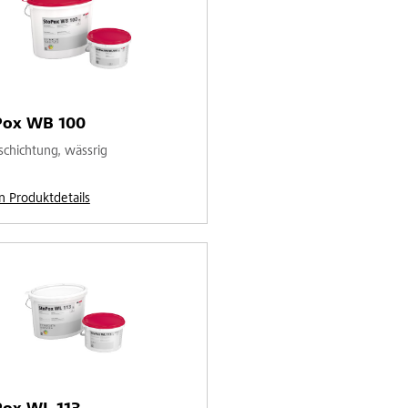
Pox WB 100
schichtung, wässrig
n Produktdetails