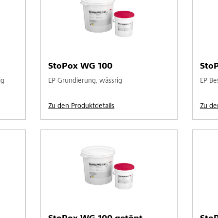
StoPox WG 100
Sto
ig
EP Grundierung, wässrig
EP Be
Zu den Produktdetails
Zu de