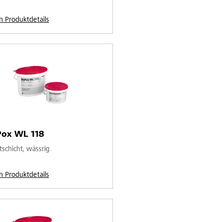
n Produktdetails
Pox WL 118
tschicht, wässrig
n Produktdetails