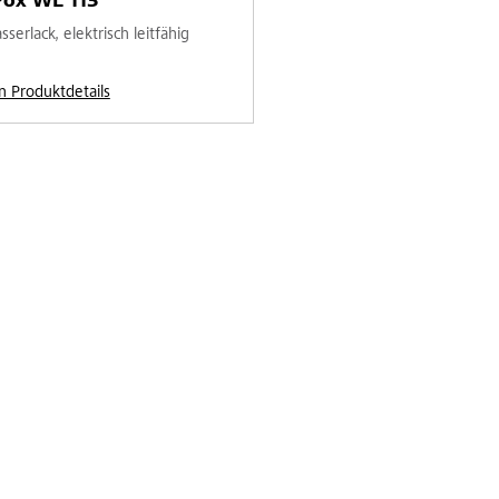
Pox WL 113
serlack, elektrisch leitfähig
n Produktdetails