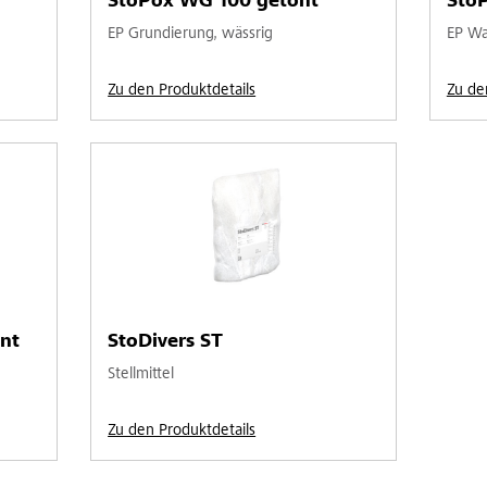
StoPox WG 100 getönt
Sto
EP Grundierung, wässrig
EP Was
Zu den Produktdetails
Zu de
nt
StoDivers ST
Stellmittel
Zu den Produktdetails