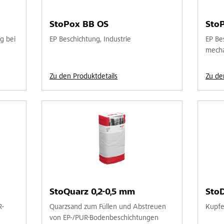
StoPox BB OS
Sto
g bei
EP Beschichtung, Industrie
EP Be
mecha
Zu den Produktdetails
Zu de
StoQuarz 0,2-0,5 mm
StoD
R-
Quarzsand zum Füllen und Abstreuen
Kupfe
von EP-/PUR-Bodenbeschichtungen