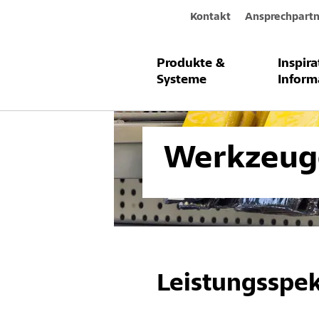
Kontakt
Ansprechpartn
Produkte &
Inspir
Produkte & Systeme
Werkzeuge u
Systeme
Inform
Werkzeug
Leistungsspe