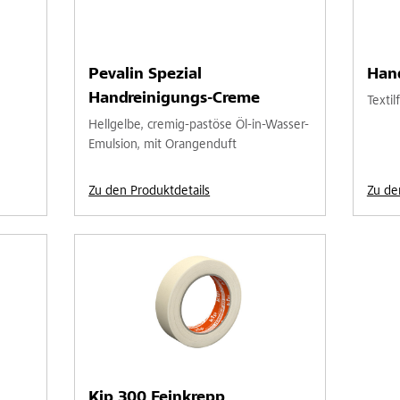
Pevalin Spezial
Han
Handreinigungs-Creme
Textil
Hellgelbe, cremig-pastöse Öl-in-Wasser-
Emulsion, mit Orangenduft
Zu den Produktdetails
Zu de
Kip 300 Feinkrepp