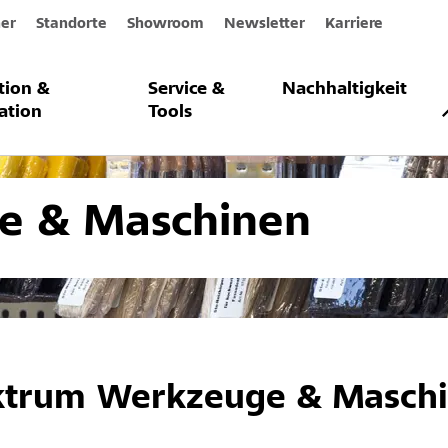
er
Standorte
Showroom
Newsletter
Karriere
ation &
Service &
Nachhaltigkeit
nd Maschinen
ation
Tools
e & Maschinen
ktrum Werkzeuge & Masch