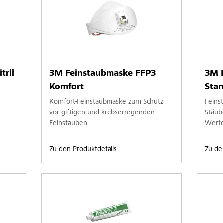
tril
3M Feinstaubmaske FFP3
3M 
Komfort
Sta
Komfort-Feinstaubmaske zum Schutz
Feins
vor giftigen und krebserregenden
Stäub
Feinstäuben
Wert
Zu den Produktdetails
Zu de