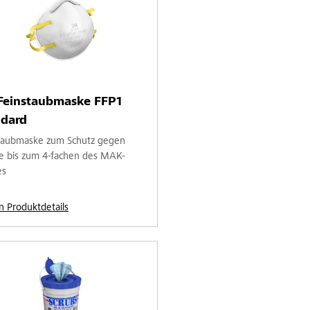
Feinstaubmaske FFP1
ndard
taubmaske zum Schutz gegen
e bis zum 4-fachen des MAK-
es
n Produktdetails