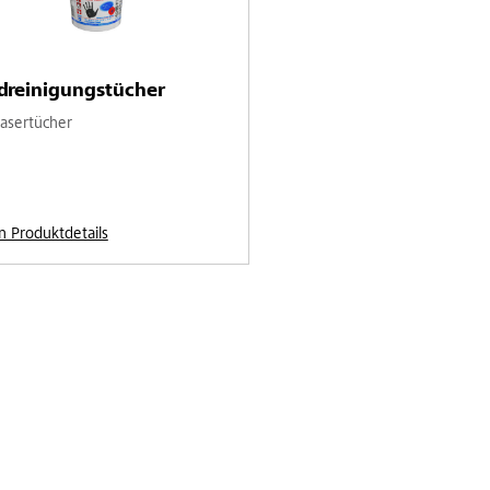
dreinigungstücher
fasertücher
n Produktdetails