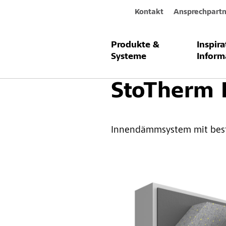
Kontakt
Ansprechpartn
Produkte &
Inspir
Produkte & Systeme
Innenraum
Systeme
Inform
StoTherm 
Innendämmsystem mit best