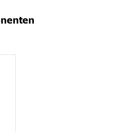
nenten
d