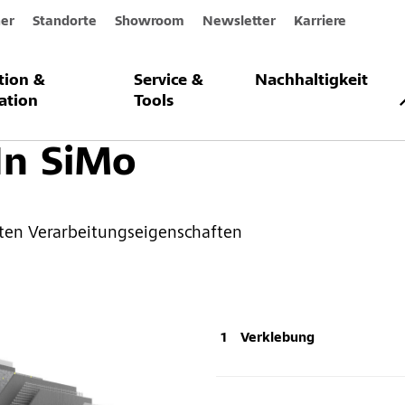
er
Standorte
Showroom
Newsletter
Karriere
ation &
Service &
Nachhaltigkeit
Innen- und Deckendämmsysteme
StoTherm In SiMo
ation
Tools
In SiMo
en Verarbeitungseigenschaften
Verklebung