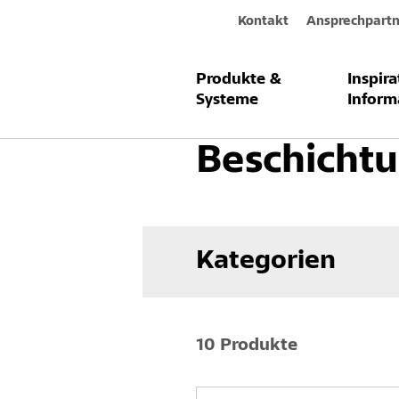
Kontakt
Ansprechpartn
Produkte &
Inspir
Produkte & Systeme
Betoninstand
Systeme
Inform
Beschicht
Kategorien
10 Produkte