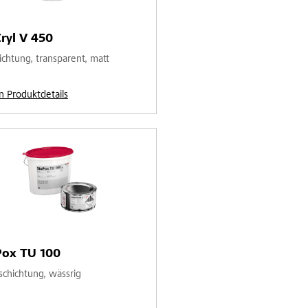
ryl V 450
ichtung, transparent, matt
n Produktdetails
Pox TU 100
schichtung, wässrig