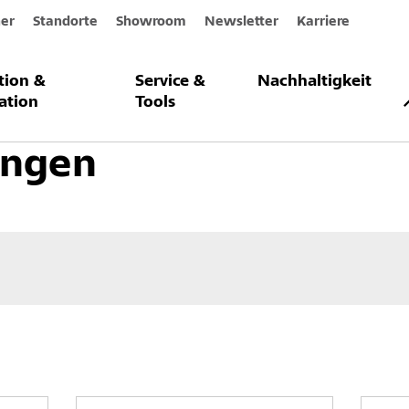
er
Standorte
Showroom
Newsletter
Karriere
ation &
Service &
Nachhaltigkeit
setzung und Betonschutz
Oberflächenschutz
Beschichtungen
ation
Tools
ungen