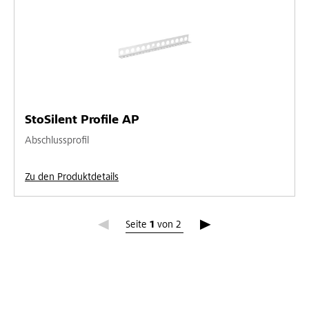
StoSilent Profile AP
Abschlussprofil
Zu den Produktdetails
Seite 1
Seite
1
von
2