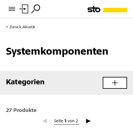
Zurück
Akustik
Systemkomponenten
Kategorien
27 Produkte
Seite 1
Seite
1
von
2