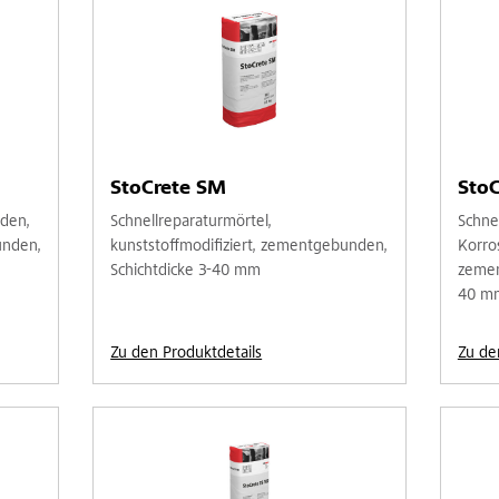
StoCrete SM
Sto
oden,
Schnellreparaturmörtel,
Schne
unden,
kunststoffmodifiziert, zementgebunden,
Korros
Schichtdicke 3-40 mm
zemen
40 m
Zu den Produktdetails
Zu de