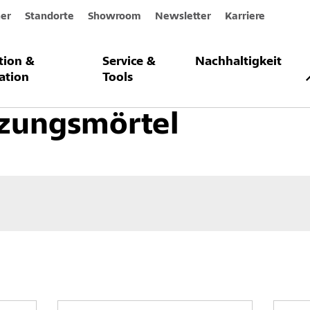
er
Standorte
Showroom
Newsletter
Karriere
ation &
Service &
Nachhaltigkeit
setzung und Betonschutz
Mörtel
Instandsetzungsmörtel
ation
Tools
tzungsmörtel