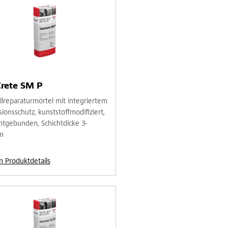
Crete SM P
llreparaturmörtel mit integriertem
ionsschutz, kunststoffmodifiziert,
tgebunden, Schichtdicke 3-
m
n Produktdetails