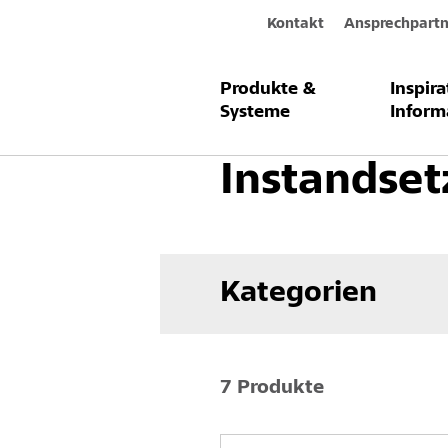
Kontakt
Ansprechpartn
Produkte &
Inspir
Produkte & Systeme
Betoninstand
Systeme
Inform
Instandse
Kategorien
7 Produkte