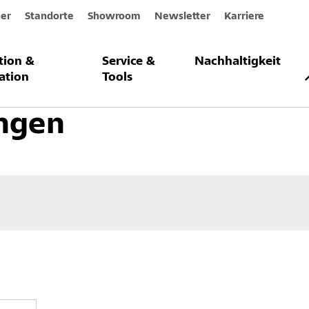
er
Standorte
Showroom
Newsletter
Karriere
ation &
Service &
Nachhaltigkeit
setzung und Betonschutz
Fugensanierung
Grundierungen
ation
Tools
ngen