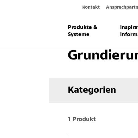
Kontakt
Ansprechpartn
Produkte &
Inspir
Produkte & Systeme
Betoninstand
Systeme
Inform
Grundieru
Kategorien
1 Produkt