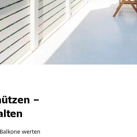
hützen –
alten
 Balkone werten