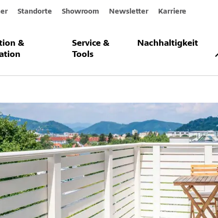
er
Standorte
Showroom
Newsletter
Karriere
ation &
Service &
Nachhaltigkeit
 um Balkone von StoC
ation
Tools