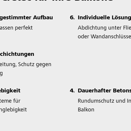
bgestimmter Aufbau
6.
Individuelle Lösun
assen perfekt
Abdichtung unter Fli
oder Wandanschlüss
schichtungen
beitung, Schutz gegen
ng
ebigkeit
4.
Dauerhafter Beton
teme für
Rundumschutz und In
nglebigkeit
Balkon