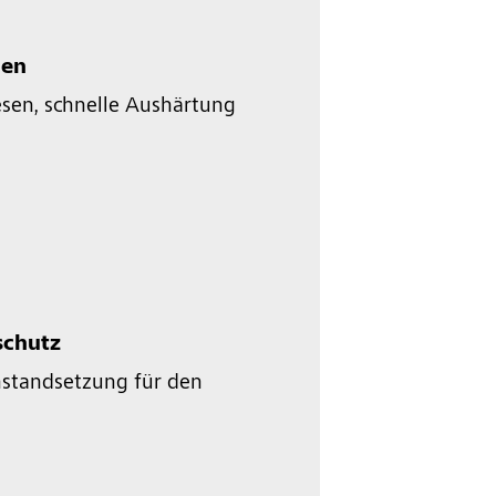
gen
esen, schnelle Aushärtung
e
schutz
standsetzung für den