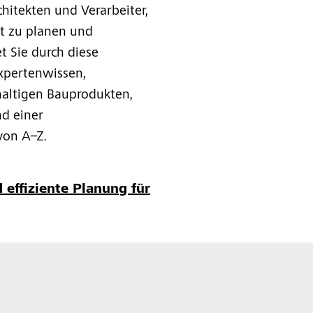
hitekten und Verarbeiter,
nt zu planen und
t Sie durch diese
xpertenwissen,
altigen Bauprodukten,
d einer
von A–Z.
effiziente Planung für