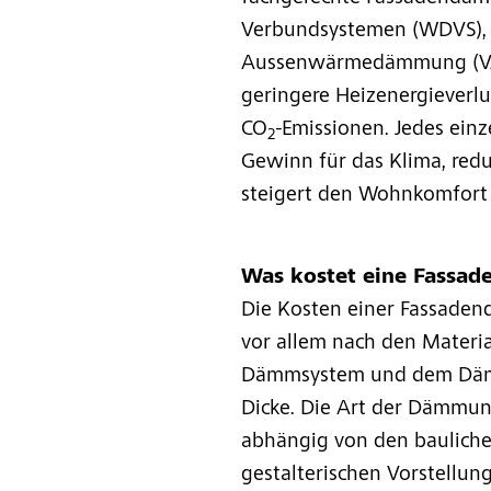
Verbundsystemen (WDVS), 
Aussenwärmedämmung (VAW
geringere Heizenergieverl
CO
-Emissionen. Jedes ein
2
Gewinn für das Klima, redu
steigert den Wohnkomfort
Was kostet eine Fassa
Die Kosten einer Fassaden
vor allem nach den Materi
Dämmsystem und dem Dämm
Dicke. Die Art der Dämmun
abhängig von den baulich
gestalterischen Vorstellu