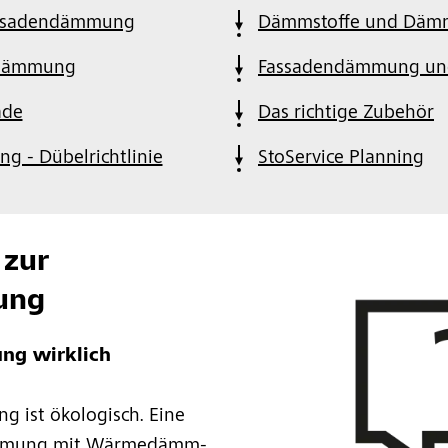
Fassadendämmung
Dämmstoffe und Däm
ndämmung
Fassadendämmung un
ade
Das richtige Zubehör
g - Dübelrichtlinie
StoService Planning
 zur
ung
ng wirklich
g ist ökologisch. Eine
ämmung mit Wärmedämm-