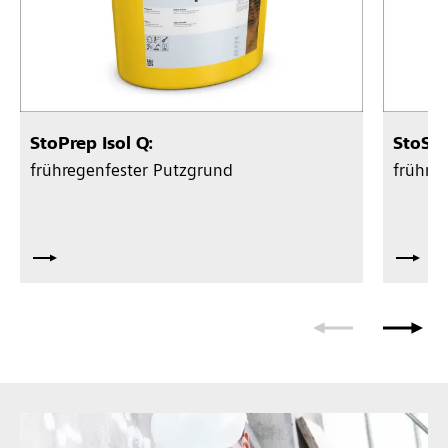
StoPrep Isol Q:
StoSil
frühregenfester Putzgrund
frühreg