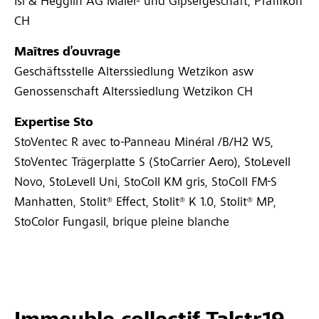
Isi & Hegglin AG Maler- und Gipsergeschäft, Pfäffikon
CH
Maîtres d’ouvrage
Geschäftsstelle Alterssiedlung Wetzikon asw
Genossenschaft Alterssiedlung Wetzikon CH
Expertise Sto
StoVentec R avec to-Panneau Minéral /B/H2 W5,
StoVentec Trägerplatte S (StoCarrier Aero), StoLevell
Novo, StoLevell Uni, StoColl KM gris, StoColl FM-S
Manhatten, Stolit® Effect, Stolit® K 1.0, Stolit® MP,
StoColor Fungasil, brique pleine blanche