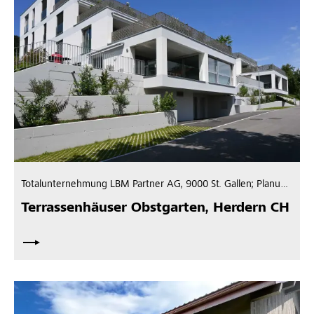
Totalunternehmung LBM Partner AG, 9000 St. Gallen; Planung Ausführung: Nolè - Schneeberger Architekten & Bewerter AG, 8212 Neuhausen am Rheinfall
Terrassenhäuser Obstgarten, Herdern CH