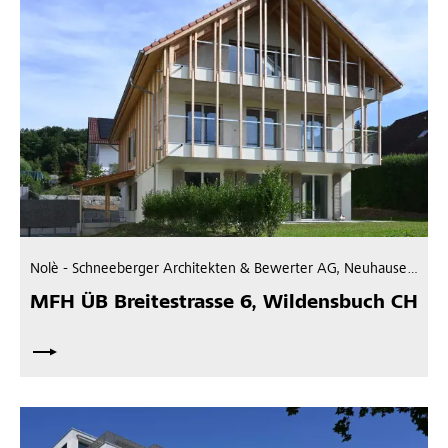
Nolè - Schneeberger Architekten & Bewerter AG, Neuhausen am Rheinfall CH; GU: LBM Partner AG, St. Gallen CH
MFH ÜB Breitestrasse 6, Wildensbuch CH