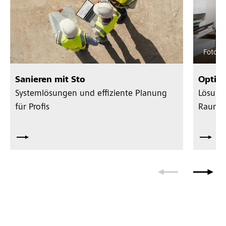
Foto: ©
Sanieren mit Sto
Optim
Systemlösungen und effiziente Planung
Lösunge
für Profis
Raumge