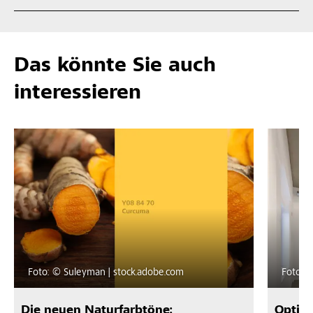
Das könnte Sie auch
interessieren
Foto: © Suleyman | stock.adobe.com
Foto: ©
Die neuen Naturfarbtöne:
Optim