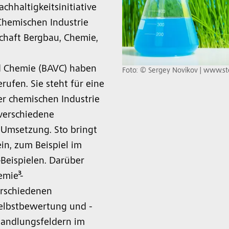
hhaltigkeitsinitiative
Chemischen Industrie
schaft Bergbau, Chemie,
 Chemie (BAVC) haben
Foto: © Sergey Novikov | www.s
erufen. Sie steht für eine
er chemischen Industrie
 verschiedene
 Umsetzung. Sto bringt
ein, zum Beispiel im
-Beispielen. Darüber
emie³-
erschiedenen
Selbstbewertung und -
Handlungsfeldern im