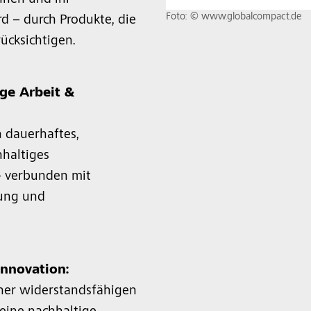
nnen und ihr
Foto: © www.globalcompact.de
d – durch Produkte, die
ücksichtigen.
ge Arbeit &
n dauerhaftes,
haltiges
– verbunden mit
gung und
Innovation:
ner widerstandsfähigen