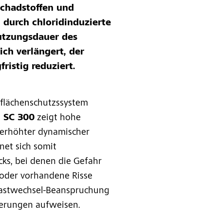
Schadstoffen und
 durch chloridinduzierte
utzungsdauer des
ch verlängert, der
ristig reduziert.
flächenschutzssystem
ic SC 300
zeigt hohe
t erhöhter dynamischer
net sich somit
ks, bei denen die Gefahr
 oder vorhandene Risse
Lastwechsel-Beanspruchung
derungen aufweisen.