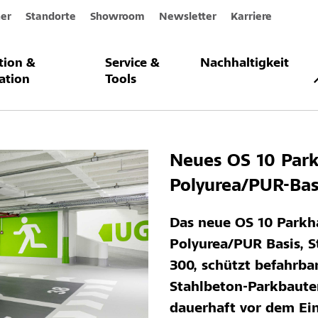
er
Standorte
Showroom
Newsletter
Karriere
ation &
Service &
Nachhaltigkeit
affic Elastic SC 300
ation
Tools
Neues OS 10 Par
Polyurea/PUR-Bas
Das neue OS 10 Parkh
Polyurea/PUR Basis, St
300, schützt befahrba
Stahlbeton-Parkbaute
dauerhaft vor dem Ei