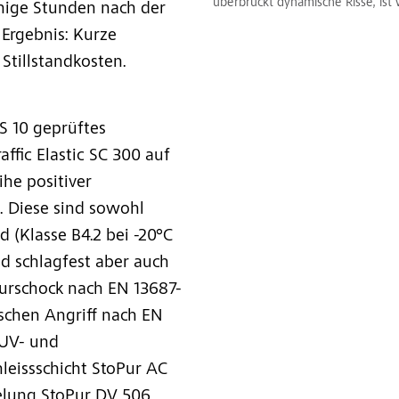
überbrückt dynamische Risse, ist 
enige Stunden nach der
 Ergebnis: Kurze
Stillstandkosten.
S 10 geprüftes
ffic Elastic SC 300 auf
ihe positiver
. Diese sind sowohl
 (Klasse B4.2 bei -20°C
nd schlagfest aber auch
urschock nach EN 13687-
schen Angriff nach EN
 UV- und
hleissschicht StoPur AC
elung StoPur DV 506