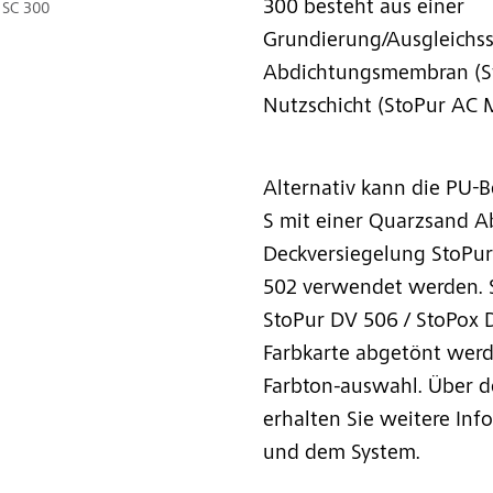
300 besteht aus einer
c SC 300
Grundierung/Ausgleichssc
Abdichtungsmembran (St
Nutzschicht (StoPur AC M
Alternativ kann die PU-
S mit einer Quarzsand 
Deckversiegelung StoPu
502 verwendet werden. 
StoPur DV 506 / StoPox 
Farbkarte abgetönt werd
Farbton-auswahl. Über d
erhalten Sie weitere In
und dem System.