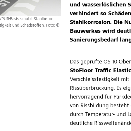
und wasserlöslichen 
verhindert so Schäden
PUR-Basis schützt Stahlbeton-
Stahlkorrosion. Die N
igkeit und Schadstoffen. Foto: ©
Bauwerkes wird deutli
Sanierungsbedarf langf
Das geprüfte OS 10 Ober
StoFloor
Traffic Elast
Verschleissfestigkeit mi
Rissüberbrückung. Es eig
hervorragend für Parkdec
von Rissbildung besteht
durch Temperatur- und 
deutliche Rissweitenän