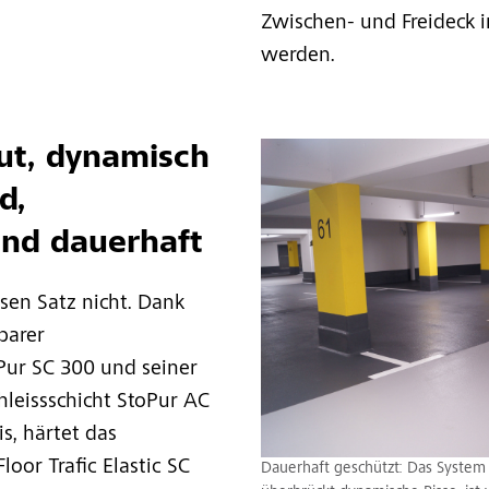
Zwischen- und Freideck 
werden.
ut, dynamisch
d,
und dauerhaft
esen Satz nicht. Dank
barer
Pur SC 300 und seiner
hleissschicht StoPur AC
s, härtet das
oor Trafic Elastic SC
Dauerhaft geschützt: Das System S