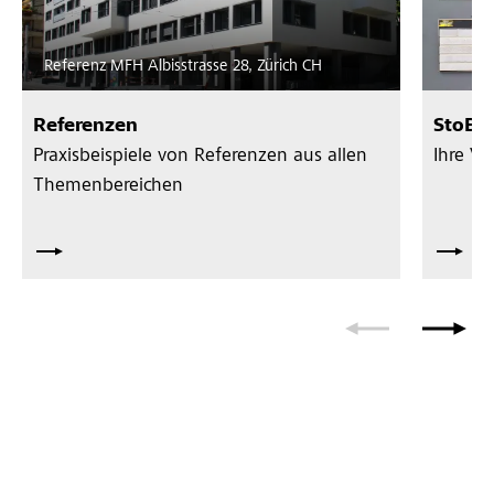
Referenz MFH Albisstrasse 28, Zürich CH
Referenzen
StoBri
Praxisbeispiele von Referenzen aus allen
Ihre Ve
Themenbereichen