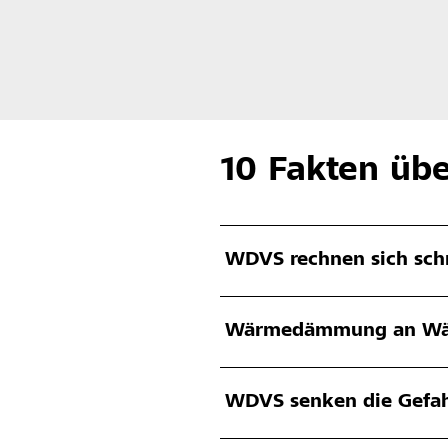
10 Fakten ü
WDVS rechnen sich schn
Wärmedämmung an Wänd
WDVS senken die Gefah