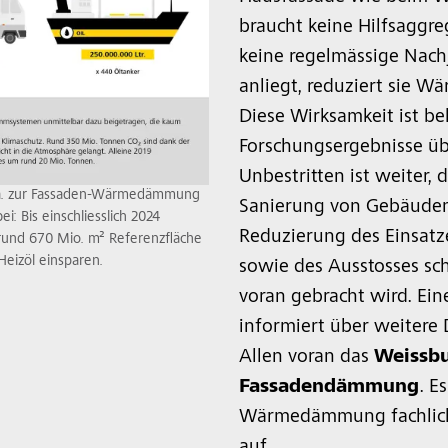
braucht keine Hilfsaggre
keine regelmässige Nac
anliegt, reduziert sie Wä
Diese Wirksamkeit ist be
Forschungsergebnisse übe
Unbestritten ist weiter, 
 a. zur Fassaden-Wärmedämmung
Sanierung von Gebäuden
i: Bis einschliesslich 2024
Reduzierung des Einsatze
und 670 Mio. m² Referenzfläche
Heizöl einsparen.
sowie des Ausstosses sc
voran gebracht wird. Ei
informiert über weitere
Allen voran das
Weiss
bu
Fassadendämmung
. E
Wärmedämmung fachlich-
auf.