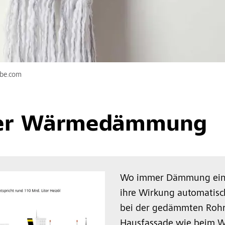
obe.com
ber Wärmedämmung
Wo immer Dämmung einges
ihre Wirkung automatisc
bei der gedämmten Rohrl
Hausfassade wie beim W