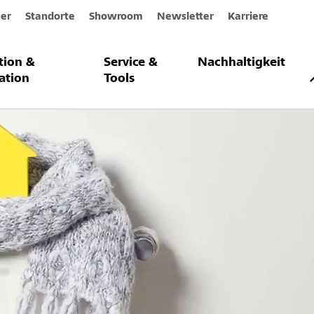
er
Standorte
Showroom
Newsletter
Karriere
ation &
Service &
Nachhaltigkeit
ndämmung
Fakten über Wärmedämmung
ation
Tools