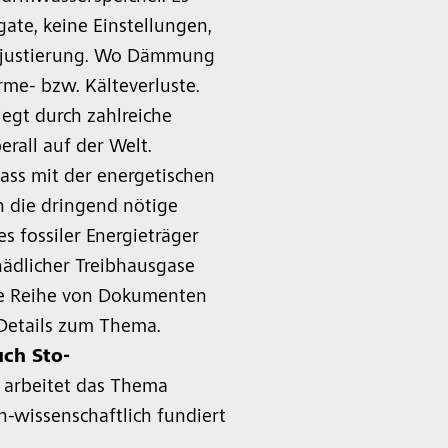
gate, keine Einstellungen,
hjustierung. Wo Dämmung
rme- bzw. Kälteverluste.
legt durch zahlreiche
rall auf der Welt.
dass mit der energetischen
 die dringend nötige
s fossiler Energieträger
hädlicher Treibhausgase
ne Reihe von Dokumenten
 Details zum Thema.
ch Sto-
s arbeitet das Thema
wissenschaftlich fundiert