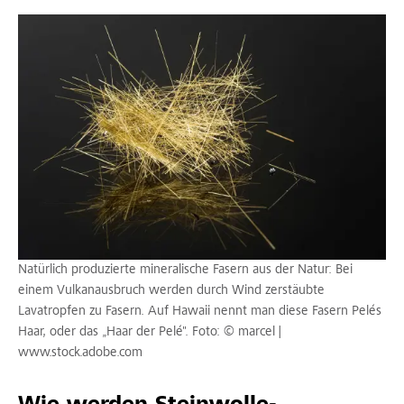
Natürlich produzierte mineralische Fasern aus der Natur: Bei
einem Vulkanausbruch werden durch Wind zerstäubte
Lavatropfen zu Fasern. Auf Hawaii nennt man diese Fasern Pelés
Haar, oder das „Haar der Pelé". Foto: © marcel |
www.stock.adobe.com