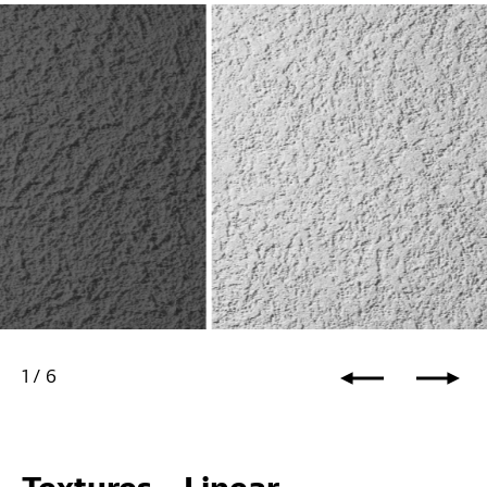
Texture - Rough 20
1
/
6
Grobe Putztextur, hochgerollt