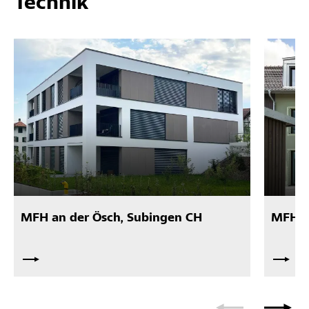
Technik
MFH an der Ösch, Subingen CH
MFH W