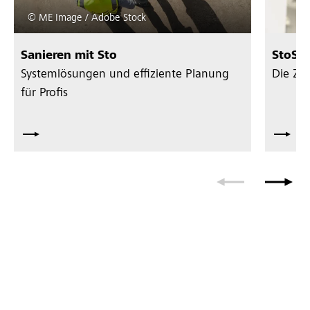
© ME Image / Adobe Stock
Sanieren mit Sto
StoSer
Systemlösungen und effiziente Planung
Die Zu
für Profis