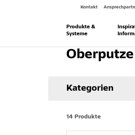
Kontakt
Ansprechpartn
Produkte &
Inspir
Produkte & Systeme
Fassade
F
Systeme
Inform
Oberputze
Kategorien
14 Produkte