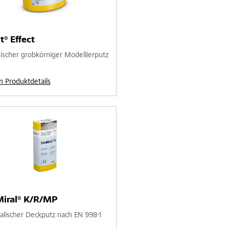
it® Effect
ischer grobkörniger Modellierputz
n Produktdetails
Miral® K/R/MP
alischer Deckputz nach EN 998-1