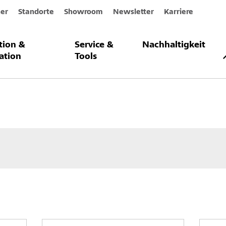
er
Standorte
Showroom
Newsletter
Karriere
ation &
Service &
Nachhaltigkeit
assadenbeschichtungen
Oberputze
ation
Tools