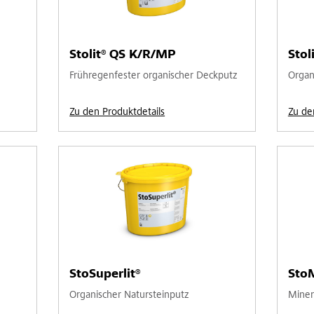
Stolit® QS K/R/MP
Stol
Frühregenfester organischer Deckputz
Organ
Zu den Produktdetails
Zu de
StoSuperlit®
Sto
Organischer Natursteinputz
Miner