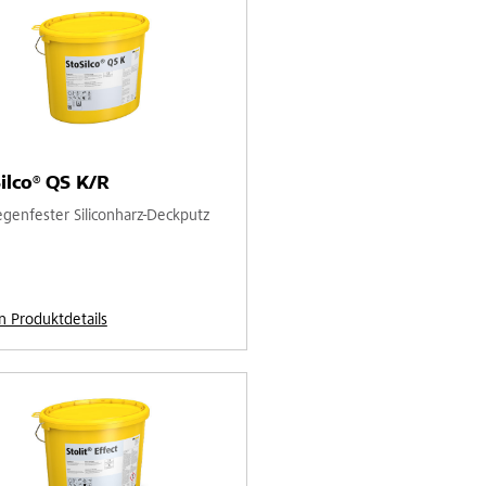
ilco® QS K/R
egenfester Siliconharz-Deckputz
n Produktdetails