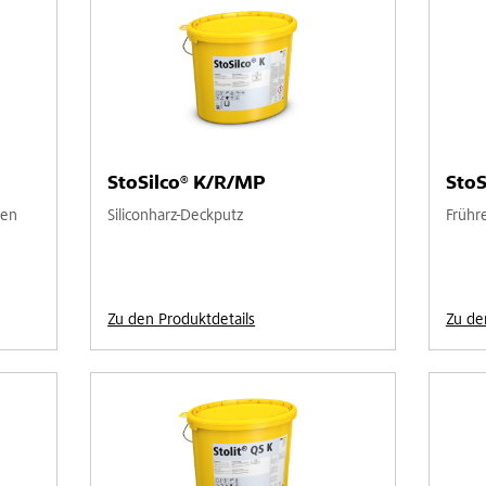
StoSilco® K/R/MP
StoS
den
Siliconharz-Deckputz
Frühr
Zu den Produktdetails
Zu de