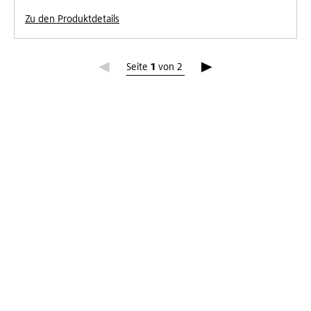
Zu den Produktdetails
Seite 1
Seite
1
von
2