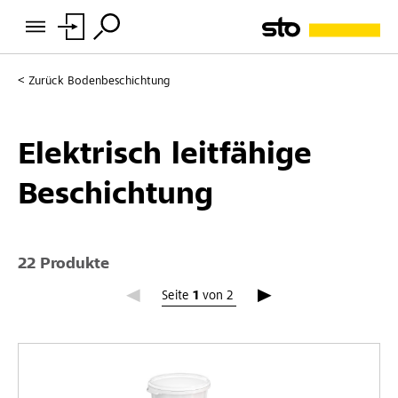
Zurück
Bodenbeschichtung
Elektrisch leitfähige
Beschichtung
22 Produkte
Seite 1
Seite
1
von
2