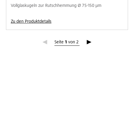
Vollglaskugeln zur Rutschhemmung Ø 75-150 µm
Zu den Produktdetails
Seite 1
Seite
1
von
2