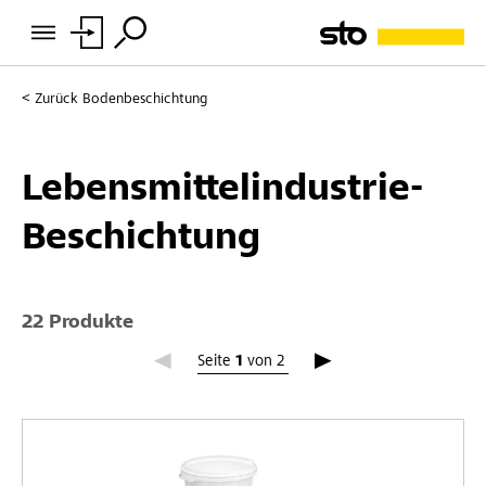
Zurück
Bodenbeschichtung
Lebensmittelindustrie-
Beschichtung
22 Produkte
Seite 1
Seite
1
von
2