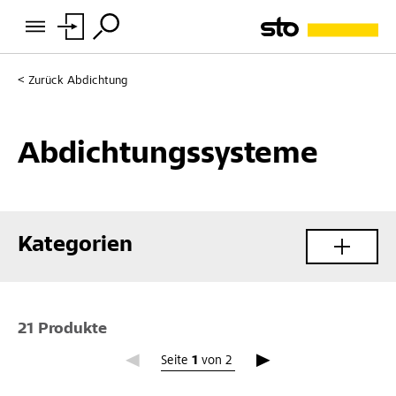
Zurück
Abdichtung
Abdichtungssysteme
Kategorien
21 Produkte
Seite 1
Seite
1
von
2