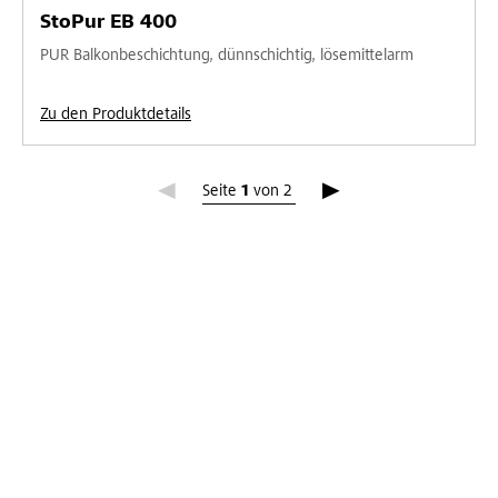
StoPur EB 400
PUR Balkonbeschichtung, dünnschichtig, lösemittelarm
Zu den Produktdetails
Seite 1
Seite
1
von
2