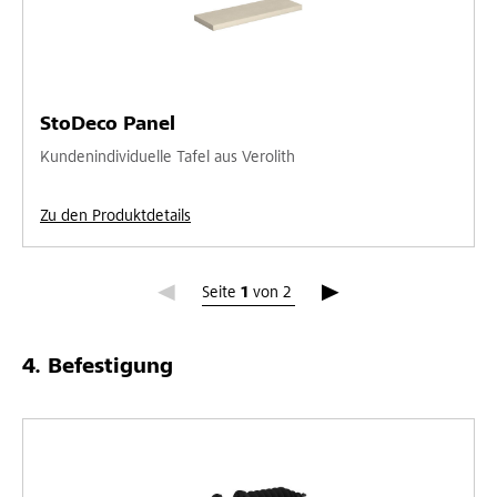
StoDeco Panel
Kundenindividuelle Tafel aus Verolith
Zu den Produktdetails
Seite 1
Seite
1
von
2
Befestigung