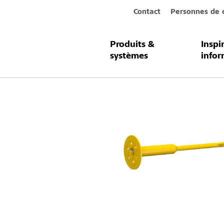
Contact
Personnes de 
Produits &
Inspi
Produits & systèmes
Sto-Cheville 
systèmes
infor