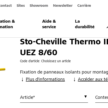
contact
Sites
Showroom
Newsletter
Carrière
ration &
Aide &
La
Thermo II UEZ 8/60
mation
service
durabilité
Sto-Cheville Thermo I
UEZ 8/60
Code d'article:
Choisissez un article
Fixation de panneaux isolants pour montag
Plus d'informations
Accéder aux t
Article*
Conte