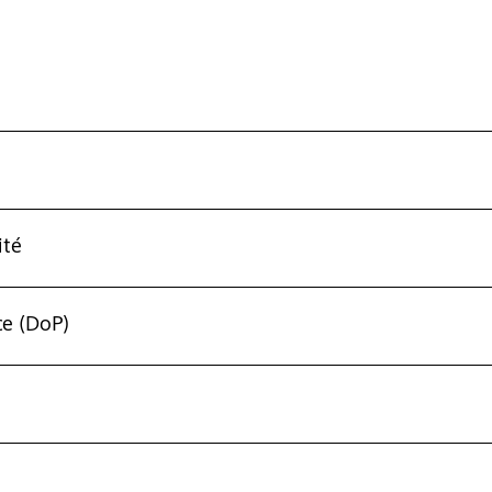
ité
e (DoP)